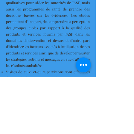
qualitatives pour aider les autorités de l'ASF, mais
aussi les programmes de santé de prendre des
décisions basées sur les évidences. Ces études
permettent d'une part, de comprendre la perception
des groupes cibles par rapport à la qualité des
produits et services fournis par l'ASF dans les
domaines d'intervention ci-dessus et d'autre part
d'identifier les facteurs associés à l'utilisation de ces
produits et services ainsi que de développer/ajuster
les stratégies, actions et messages en vue d'atteindre
les résultats souhaités;
Visites de suivi et/ou supervisions sont effectuées
dans les différentes provinces d'intervention par les
membres du staff ASF national et provincial, seuls
ou conjointement avec les bailleurs de fonds, les
programmes spécialisés du gouvernement
congolais et les autres partenaires techniques
d'exécution, afin de garantir le bon déroulement des
activités et l'atteinte des résultats escomptés.