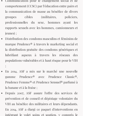
Communication pour le changement social et de
comportement (CCSC) par l’éducation entre pairs et
la communication de masse au bénéfice de divers
groupes cibles (militaires, policiers,
professionnelles du sexe, hommes ayant les
rapports sexuels avec les hommes, camionneurs et
jeunes) ;
Distribution des condoms masculins et féminins de
marque Prudence® à travers le marketing social et
la distribution gratuite des condoms génériques et
lubrifiant aqueux à travers les réseaux des
populations vulnérables et à haut risque pour le VIH
;
En 2014, ASF a mis sur le marché une nouvelle
gamme Prudence® avec Prudence Classic®,
Prudence Femme® et Prudence Sensuel® parfumé à
la banane et à la fraise ;
Depuis 2007, ASF assure l'offre des services de
prévention et de conseil et dépistage volontaire du
VIH au bénéfice des militaires et leurs dépendants.
En 2014, ASF a élargi ce paquet d'interventions en
intégrant le volet soins et soutien, y compris le