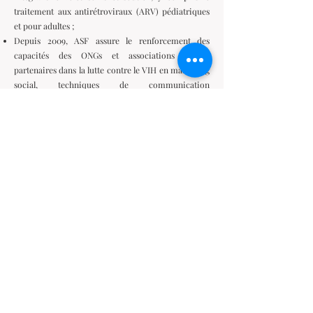
traitement aux antirétroviraux (ARV) pédiatriques
et pour adultes ;
Depuis 2009, ASF assure le renforcement des
capacités des ONGs et associations locales
partenaires dans la lutte contre le VIH en marketing
social, techniques de communication
interpersonnelle et gestion des projets ;
Son réseau de distribution est élargi jusque dans les
milieux les plus reculés de la RDC à travers la
stratégie rurale recourant aux « pédaleurs ».
Promotion et distribution des combinaisons
thérapeutiques à base d'artémisinine
Nos bureaux