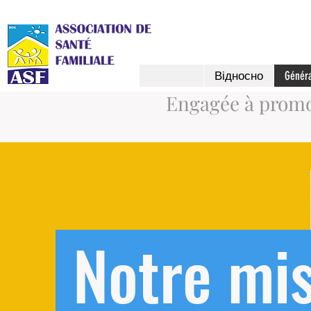
Відносно
Génér
Engagée à promou
Notre mis