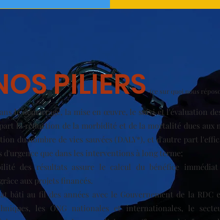
NOS PILIERS
(ce sur quoi nous répos
dans le démarrage, la mise en œuvre, le suivi et l'évaluation de
part la réduction de la morbidité et de la mortalité dues aux 
ion du nombre de vies sauvées (DALY*), et d'autre part l'effic
s d'urgence que dans les interventions à long terme;
ilité des résultats assure le calcul du bénéfice immédiat 
râce aux projets financés.
iat bâti au fil des années avec le Gouvernement de la RDC et
chniques, les ONG nationales et internationales, le secte