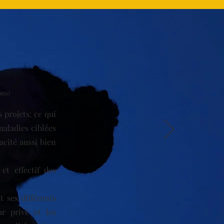
ons)
s projets; ce qui
maladies ciblées
acité aussi bien
et effectif des
 ses différents
ur privé et les