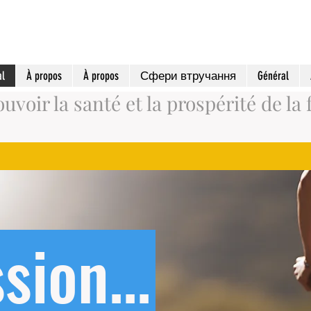
al
À propos
À propos
Сфери втручання
Général
voir la santé et la prospérité de la 
sion...