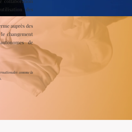
e collaboration
tilisation des
terme auprès des
, le changement
 autonomes de
nternationales comme la
s.