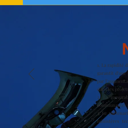
1. La rapidité 
garantit d'une 
par l'augmentat
dans les projet
2. La mesurab
communautés g
3. Le partenar
ministères te