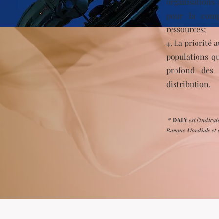
organisations 
pour la compl
ressources;
4. La priorité
populations qu
profond des 
distribution.
*
DALY
est l'indica
Banque Mondiale et q