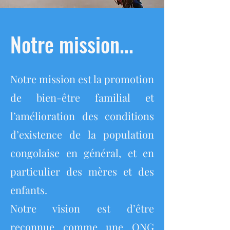
Notre mission...
Notre mission est la promotion
de bien-être familial et
l’amélioration des conditions
d’existence de la population
congolaise en général, et en
particulier des mères et des
enfants.
Notre vision est d’être
reconnue comme une ONG