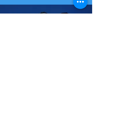
NOS PILIERS
(ce sur
quoi nous réposons)
1. La rapidité dans le
démarrage, la mise en œuvre, le
suivi et l'évaluation des projets;
ce qui garantit d'une part la
réduction de la morbidité et de
la mortalité dues aux maladies
ciblées par l'augmentation du
nombre de vies sauvées
(DALY*), et d'autre part
l'efficacité aussi bien dans les