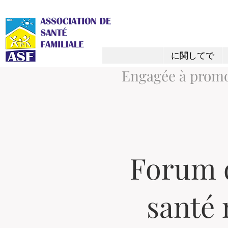
に関してで
Engagée à promou
Forum d
santé 