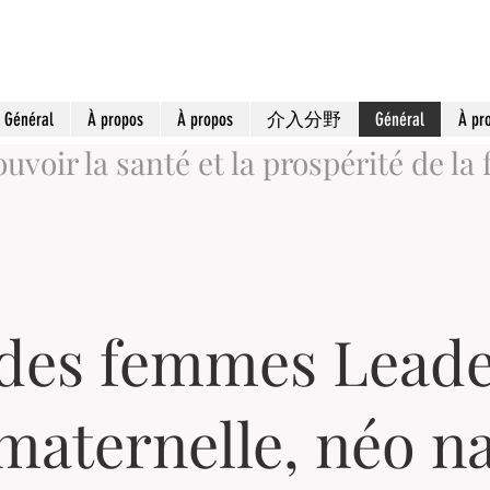
Général
À propos
À propos
介入分野
Général
À pr
voir la santé et la prospérité de la 
es femmes Leader
maternelle, néo na