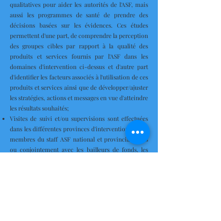
qualitatives pour aider les autorités de l'ASF, mais
aussi les programmes de santé de prendre des
décisions basées sur les évidences. Ces études
permettent d'une part, de comprendre la perception
des groupes cibles par rapport à la qualité des
produits et services fournis par l'ASF dans les
domaines d'intervention ci-dessus et d'autre part
d'identifier les facteurs associés à l'utilisation de ces
produits et services ainsi que de développer/ajuster
les stratégies, actions et messages en vue d'atteindre
les résultats souhaités;
Visites de suivi et/ou supervisions sont effectuées
dans les différentes provinces d'intervention par les
membres du staff ASF national et provincial, seuls
ou conjointement avec les bailleurs de fonds, les
programmes spécialisés du gouvernement
congolais et les autres partenaires techniques
d'exécution, afin de garantir le bon déroulement des
activités et l'atteinte des résultats escomptés.