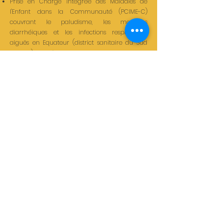
Prise en Charge Intégrée des Maladies de
l'Enfant dans la Communauté (PCIME-C)
couvrant le paludisme, les maladies
diarrhéiques et les infections respiratoires
aiguës en Equateur (district sanitaire du Sud
Ubangi) et spécifiquement pour le paludisme
au Katanga, Sud-Kivu, Province orientale ainsi
que dans les deux Kasaï.
Nos bureaux