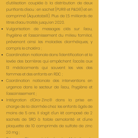
d'utilisation couplée à la distribution de deux
purifiants d'eau : en sachet (PUR® et P&G®) et en
comprimé (Aquatabs®). Plus de 1,5 milliards de
litres d’eau traités jusqu’en 2020.
Vulgarisation de messages clés sur l'eau,
l'hygiène et l'assainissement du milieu familial,
prévenant ainsi les maladies diarrhéiques, y
compris le choléra ;
Coordination nationale dans l'identification et la
levée des barrières qui empêchent l'accès aux
13 médicaments qui sauvent les vies des
femmes et des enfants en RDC ;
Coordination nationale des interventions en
urgence dans le secteur de l'eau, l'hygiène et
l'assainissement ;
Intégration d'Ora-Zinc® dans la prise en
charge de la diarrhée chez les enfants âgés de
moins de 5 ans. Il s'agit d'un kit composé de 2
sachets de SRO à faible osmolarité et d'une
plaquette de 10 comprimés de sulfate de zinc
20 mg ;