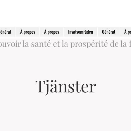
énéral
À propos
À propos
Insatsområden
Général
À p
voir la santé et la prospérité de la 
Tjänster