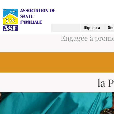
Riguardo a
Gén
Engagée à promou
la 