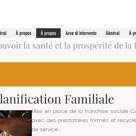
éral
À propos
À propos
Aree di intervento
Général
À p
voir la santé et la prospérité de la 
Planification Familiale
Mise en place de la franchise sociale 
avec des prestataires formés et recyclés
de service ;