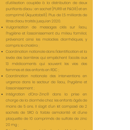
d'utilisation couplée à la distribution de deux
purifiants d'eau : en sachet (PUR® et P&G®) et en
comprimé (Aquatabs®). Plus de 1,5 milliards de
litres d’eau traités jusqu’en 2020.
Vulgarisation de messages clés sur l'eau,
l'hygiène et l'assainissement du milieu familial,
prévenant ainsi les maladies diarrhéiques, y
compris le choléra ;
Coordination nationale dans l'identification et la
levée des barrières qui empêchent l'accès aux
13 médicaments qui sauvent les vies des
femmes et des enfants en RDC ;
Coordination nationale des interventions en
urgence dans le secteur de l'eau, l'hygiène et
l'assainissement ;
Intégration d'Ora-Zinc® dans la prise en
charge de la diarrhée chez les enfants âgés de
moins de 5 ans. Il s'agit d'un kit composé de 2
sachets de SRO à faible osmolarité et d'une
plaquette de 10 comprimés de sulfate de zinc
20 mg ;