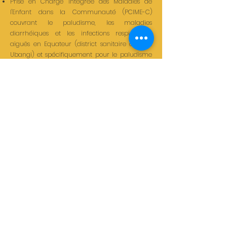
Prise en Charge Intégrée des Maladies de
l'Enfant dans la Communauté (PCIME-C)
couvrant le paludisme, les maladies
diarrhéiques et les infections respiratoires
aiguës en Equateur (district sanitaire du Sud
Ubangi) et spécifiquement pour le paludisme
au Katanga, Sud-Kivu, Province orientale ainsi
que dans les deux Kasaï.
Nos bureaux