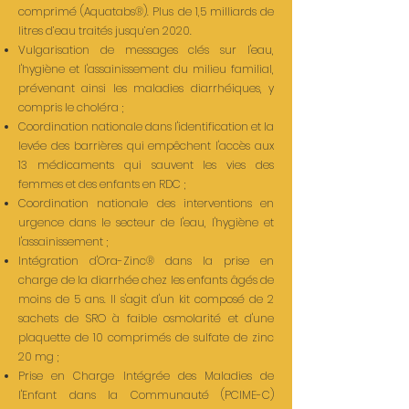
comprimé (Aquatabs®). Plus de 1,5 milliards de
litres d’eau traités jusqu’en 2020.
Vulgarisation de messages clés sur l'eau,
l'hygiène et l'assainissement du milieu familial,
prévenant ainsi les maladies diarrhéiques, y
compris le choléra ;
Coordination nationale dans l'identification et la
levée des barrières qui empêchent l'accès aux
13 médicaments qui sauvent les vies des
femmes et des enfants en RDC ;
Coordination nationale des interventions en
urgence dans le secteur de l'eau, l'hygiène et
l'assainissement ;
Intégration d'Ora-Zinc® dans la prise en
charge de la diarrhée chez les enfants âgés de
moins de 5 ans. Il s'agit d'un kit composé de 2
sachets de SRO à faible osmolarité et d'une
plaquette de 10 comprimés de sulfate de zinc
20 mg ;
Prise en Charge Intégrée des Maladies de
l'Enfant dans la Communauté (PCIME-C)