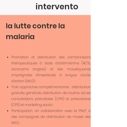
le zone
intervento
la lutte contre la
malaria
Promotion et distribution des combinaisons
thérapeutiques à base d'artémisinine (ACTs,
acronyme anglais) et des moustiquaires
imprégnées d'insecticide à longue durée
d'action (MILD) ;
Trois approches complémentaires : distribution
gratuite générale, distribution de routine via les
consultations prénatales (CPN) et préscolaires
(CPS) et marketing social ;
Participation, en collaboration avec le PNLP, à
des campagnes de distribution de masse des
MILD ;