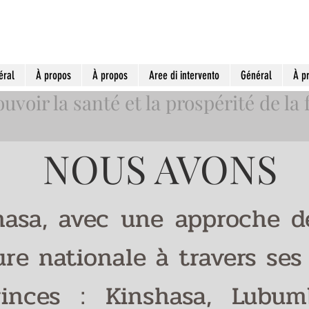
éral
À propos
À propos
Aree di intervento
Général
À p
voir la santé et la prospérité de la 
NOUS AVONS
hasa, avec une approche dé
re nationale à travers ses
vinces : Kinshasa, Lubum