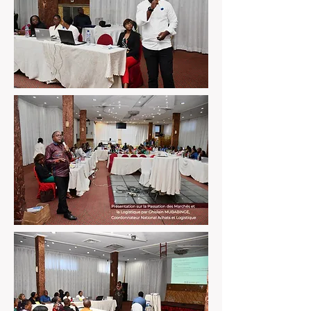
concentrera sur les objectifs suivants : 

1.Augmenter le recours au service de 
prévention de VIH et autres services pour les 
populations prioritaires et clés ;

2.Augmenter le recours de service de 
dépistage du VIH au niveau des 
établissements et de la communauté ;

3.Accroitre l’adoption et l’engagement 
continu dans les services de traitement du 
VIH, d’OEV et des laboratoires de hautes 
qualités ;

4.Renforcer les systèmes des données de santé 
de la RDC pour la gestion et l’évaluation du 
VIH.

Après plusieurs présentations, les séances de 
questions et réponses ont permis à l’assistance 
d’avoir plus d’éclaircissements sur le projet 
ainsi que sa mise en œuvre.