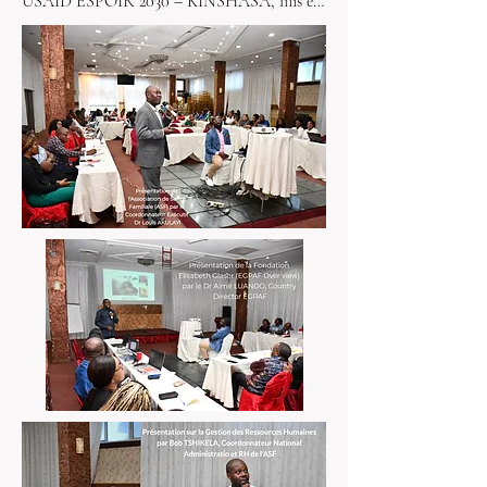
USAID ESPOIR 2030 – KINSHASA, mis en 
œuvre pas L’association de Santé Familiale 
ASF comme prime en partenariat avec 
EGPAF, avec le financement de l’USAID. 

Ce projet de lutte contre le VIH/SIDA inclut 
des activités qui sont spécialement conçues 
pour contribuer à réduire la morbidité et la 
mortalité associées au VIH/SIDA, en 
augmentant la priorité et l’accès des 
populations clés à des service de lutte contre 
le VIH/SIDA et à contribuer au succès du 
contrôle à Kinshasa grâce à une coordination 
étroite avec le Programme National de Lutte 
contre le SIDA (PNLS), le Programme 
National Multisectoriel de Lutte contre le 
SIDA (PNMLS) et les Zones de Santé 
appuyées avec un financement PEPFAR à 
travers l’USAID.

USAID ESPOIR 2030-KINSHASA se 